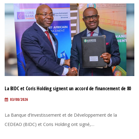
La BIDC et Coris Holding signent un accord de financement de 80
millions d’euros pour renforcer les chaînes de valeur alimentaires,
03/08/2026
énergétiques et agricoles en Afrique de l’Ouest
La Banque d’Investissement et de Développement de la
CEDEAO (BIDC) et Coris Holding ont signé,…